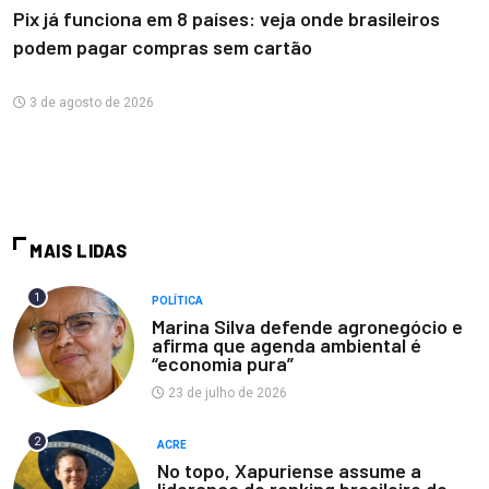
Pix já funciona em 8 países: veja onde brasileiros
podem pagar compras sem cartão
3 de agosto de 2026
MAIS LIDAS
1
POLÍTICA
Marina Silva defende agronegócio e
afirma que agenda ambiental é
“economia pura”
23 de julho de 2026
2
ACRE
No topo, Xapuriense assume a