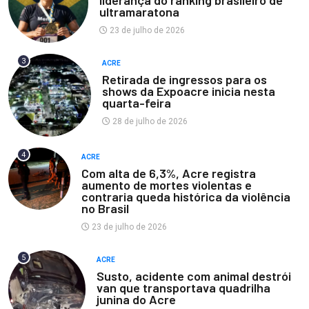
liderança do ranking brasileiro de
ultramaratona
23 de julho de 2026
3
ACRE
Retirada de ingressos para os
shows da Expoacre inicia nesta
quarta-feira
28 de julho de 2026
4
ACRE
Com alta de 6,3%, Acre registra
aumento de mortes violentas e
contraria queda histórica da violência
no Brasil
23 de julho de 2026
5
ACRE
Susto, acidente com animal destrói
van que transportava quadrilha
junina do Acre