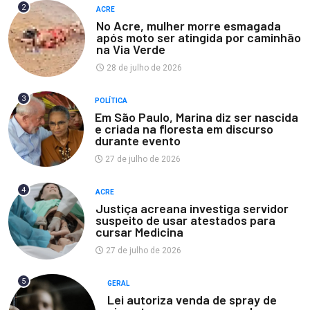
2
ACRE
No Acre, mulher morre esmagada
após moto ser atingida por caminhão
na Via Verde
28 de julho de 2026
3
POLÍTICA
Em São Paulo, Marina diz ser nascida
e criada na floresta em discurso
durante evento
27 de julho de 2026
4
ACRE
Justiça acreana investiga servidor
suspeito de usar atestados para
cursar Medicina
27 de julho de 2026
5
GERAL
Lei autoriza venda de spray de