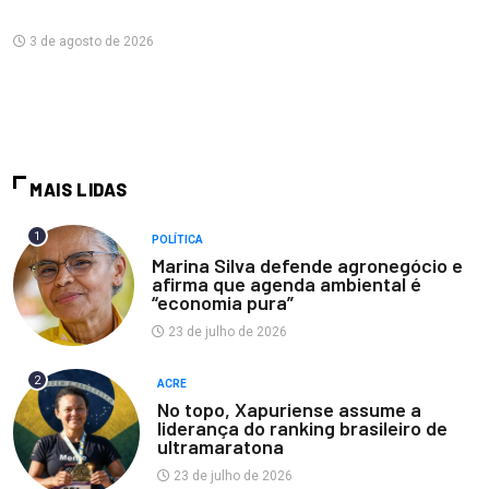
3 de agosto de 2026
MAIS LIDAS
1
POLÍTICA
Marina Silva defende agronegócio e
afirma que agenda ambiental é
“economia pura”
23 de julho de 2026
2
ACRE
No topo, Xapuriense assume a
liderança do ranking brasileiro de
ultramaratona
23 de julho de 2026