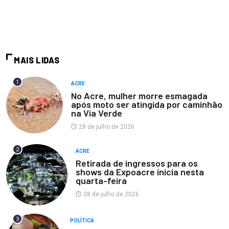
MAIS LIDAS
1
ACRE
No Acre, mulher morre esmagada
após moto ser atingida por caminhão
na Via Verde
28 de julho de 2026
2
ACRE
Retirada de ingressos para os
shows da Expoacre inicia nesta
quarta-feira
28 de julho de 2026
3
POLÍTICA