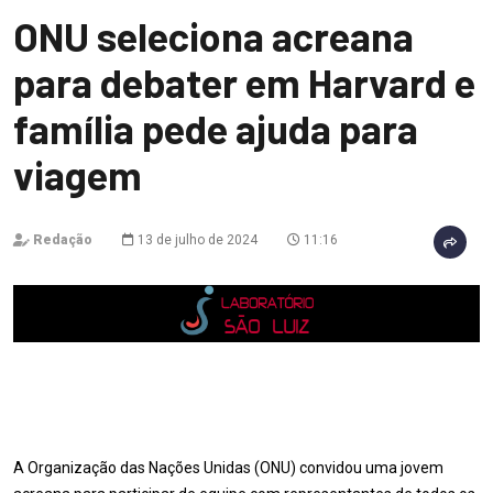
ONU seleciona acreana
para debater em Harvard e
família pede ajuda para
viagem
Redação
13 de julho de 2024
11:16
A Organização das Nações Unidas (ONU) convidou uma jovem