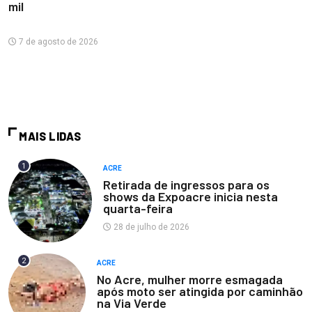
mil
7 de agosto de 2026
MAIS LIDAS
1
ACRE
Retirada de ingressos para os
shows da Expoacre inicia nesta
quarta-feira
28 de julho de 2026
2
ACRE
No Acre, mulher morre esmagada
após moto ser atingida por caminhão
na Via Verde