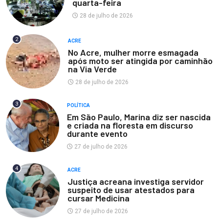
quarta-feira
28 de julho de 2026
2
ACRE
No Acre, mulher morre esmagada
após moto ser atingida por caminhão
na Via Verde
28 de julho de 2026
3
POLÍTICA
Em São Paulo, Marina diz ser nascida
e criada na floresta em discurso
durante evento
27 de julho de 2026
4
ACRE
Justiça acreana investiga servidor
suspeito de usar atestados para
cursar Medicina
27 de julho de 2026