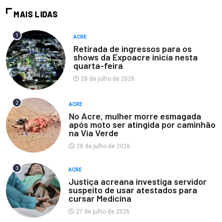
MAIS LIDAS
1
ACRE
Retirada de ingressos para os
shows da Expoacre inicia nesta
quarta-feira
28 de julho de 2026
2
ACRE
No Acre, mulher morre esmagada
após moto ser atingida por caminhão
na Via Verde
28 de julho de 2026
3
ACRE
Justiça acreana investiga servidor
suspeito de usar atestados para
cursar Medicina
27 de julho de 2026