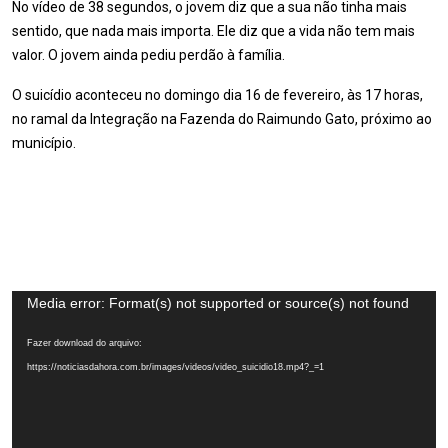
No vídeo de 38 segundos, o jovem diz que a sua não tinha mais
sentido, que nada mais importa. Ele diz que a vida não tem mais
valor. O jovem ainda pediu perdão à família.
O suicídio aconteceu no domingo dia 16 de fevereiro, às 17 horas,
no ramal da Integração na Fazenda do Raimundo Gato, próximo ao
município.
Tocador
Media error: Format(s) not supported or source(s) not found
de
Fazer download do arquivo:
vídeo
https://noticiasdahora.com.br/images/videos/video_suicidio18.mp4?_=1