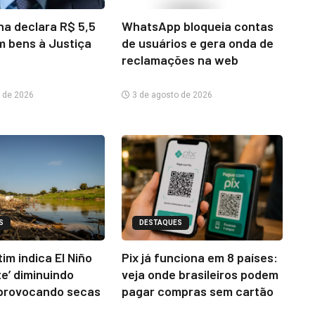
na declara R$ 5,5
WhatsApp bloqueia contas
m bens à Justiça
de usuários e gera onda de
reclamações na web
 de 2026
3 de agosto de 2026
S
DESTAQUES
im indica El Niño
Pix já funciona em 8 países:
te’ diminuindo
veja onde brasileiros podem
provocando secas
pagar compras sem cartão