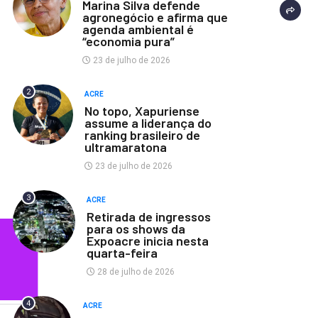
Marina Silva defende
agronegócio e afirma que
agenda ambiental é
“economia pura”
23 de julho de 2026
2
ACRE
No topo, Xapuriense
assume a liderança do
ranking brasileiro de
ultramaratona
23 de julho de 2026
3
ACRE
Retirada de ingressos
para os shows da
Expoacre inicia nesta
quarta-feira
28 de julho de 2026
4
ACRE