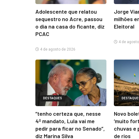
Adolescente que relatou
Jorge Via
sequestro no Acre, passou
milhões e
o dia na casa do ficante, diz
Eleitoral
PCAC
4 de agosto
4 de agosto de 2026
DESTAQUES
DESTAQUE
“tenho certeza que, nesse
Novo bolet
4º mandato, Lula vai me
‘muito for
pedir para ficar no Senado”,
chuvas e 
diz Marina Silva
de rios