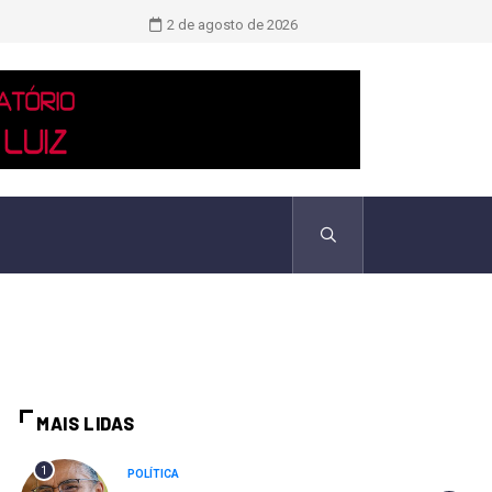
Novo boletim indica El Niño ‘muito 
2 de agosto de 2026
MAIS LIDAS
1
POLÍTICA