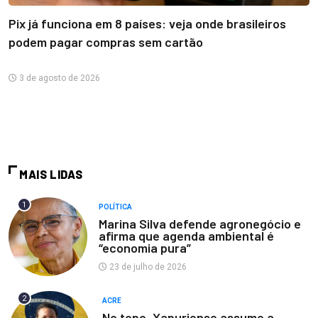
Pix já funciona em 8 países: veja onde brasileiros
podem pagar compras sem cartão
3 de agosto de 2026
MAIS LIDAS
1
POLÍTICA
Marina Silva defende agronegócio e
afirma que agenda ambiental é
“economia pura”
23 de julho de 2026
2
ACRE
No topo, Xapuriense assume a