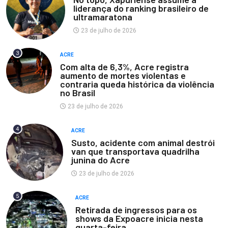
liderança do ranking brasileiro de
ultramaratona
23 de julho de 2026
3
ACRE
Com alta de 6,3%, Acre registra
aumento de mortes violentas e
contraria queda histórica da violência
no Brasil
23 de julho de 2026
4
ACRE
Susto, acidente com animal destrói
van que transportava quadrilha
junina do Acre
23 de julho de 2026
5
ACRE
Retirada de ingressos para os
shows da Expoacre inicia nesta
quarta-feira