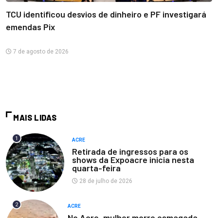
TCU identificou desvios de dinheiro e PF investigará
emendas Pix
7 de agosto de 2026
MAIS LIDAS
1
ACRE
Retirada de ingressos para os
shows da Expoacre inicia nesta
quarta-feira
28 de julho de 2026
2
ACRE
No Acre, mulher morre esmagada