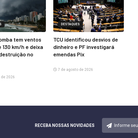
S
DESTAQUES
omba tem ventos
TCU identificou desvios de
e 130 km/h e deixa
dinheiro e PF investigará
 destruição no
emendas Pix
7 de agosto de 2026
 de 2026
RECEBA NOSSAS NOVIDADES