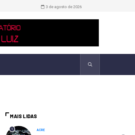
TCU identificou desvios de dinheiro 
3 de agosto de 2026
MAIS LIDAS
1
ACRE