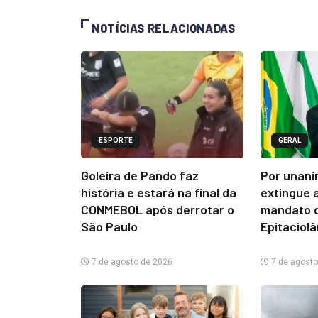
NOTÍCIAS RELACIONADAS
ESPORTE
GERAL
Goleira de Pando faz
Por unani
história e estará na final da
extingue 
CONMEBOL após derrotar o
mandato d
São Paulo
Epitaciol
7 de agosto de 2026
7 de agosto