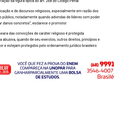
fração da figura típica do art. 268 do Código Penal.
cação e de discursos religiosos, especialmente em razão dos
 do público, notadamente quando advindas de líderes com poder
rar danos concretos”, esclarece o promotor.
ara das convicções de caráter religioso é protegida
abusiva, quando de seu exercício, outros direitos, princípios e
r e estejam protegidos pelo ordenamento jurídico brasileiro.