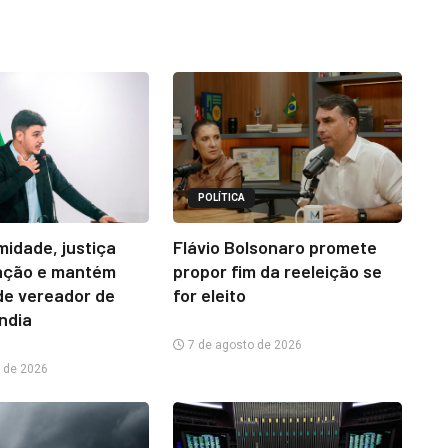
POLÍTICA
midade, justiça
Flávio Bolsonaro promete
ação e mantém
propor fim da reeleição se
e vereador de
for eleito
ândia
7 de agosto de 2026
 de 2026