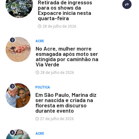
Retirada de ingressos
para os shows da
Expoacre inicia nesta
quarta-feira
28 de julho de 2026
2
ACRE
No Acre, mulher morre
esmagada após moto ser
atingida por caminhão na
Via Verde
28 de julho de 2026
3
POLÍTICA
Em São Paulo, Marina diz
ser nascida e criada na
floresta em discurso
durante evento
27 de julho de 2026
4
ACRE