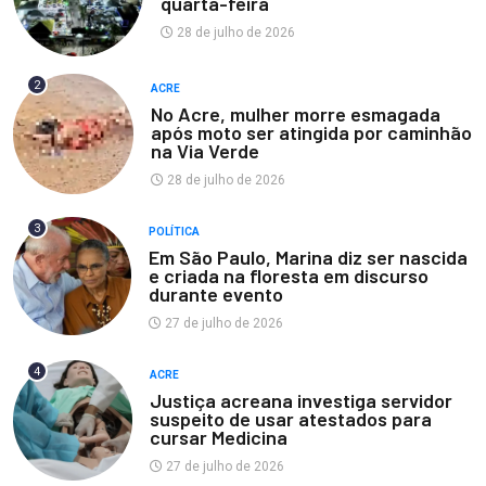
quarta-feira
28 de julho de 2026
2
ACRE
No Acre, mulher morre esmagada
após moto ser atingida por caminhão
na Via Verde
28 de julho de 2026
3
POLÍTICA
Em São Paulo, Marina diz ser nascida
e criada na floresta em discurso
durante evento
27 de julho de 2026
4
ACRE
Justiça acreana investiga servidor
suspeito de usar atestados para
cursar Medicina
27 de julho de 2026