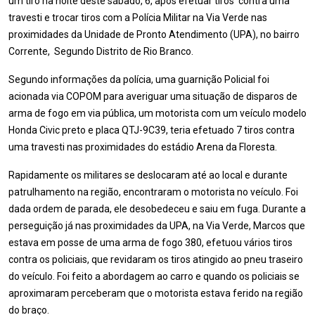
um tiro na noite deste sábado, 6, após efetuar tiros contra uma
travesti e trocar tiros com a Polícia Militar na Via Verde nas
proximidades da Unidade de Pronto Atendimento (UPA), no bairro
Corrente, Segundo Distrito de Rio Branco.
Segundo informações da polícia, uma guarnição Policial foi
acionada via COPOM para averiguar uma situação de disparos de
arma de fogo em via pública, um motorista com um veículo modelo
Honda Civic preto e placa QTJ-9C39, teria efetuado 7 tiros contra
uma travesti nas proximidades do estádio Arena da Floresta.
Rapidamente os militares se deslocaram até ao local e durante
patrulhamento na região, encontraram o motorista no veículo. Foi
dada ordem de parada, ele desobedeceu e saiu em fuga. Durante a
perseguição já nas proximidades da UPA, na Via Verde, Marcos que
estava em posse de uma arma de fogo 380, efetuou vários tiros
contra os policiais, que revidaram os tiros atingido ao pneu traseiro
do veículo. Foi feito a abordagem ao carro e quando os policiais se
aproximaram perceberam que o motorista estava ferido na região
do braço.