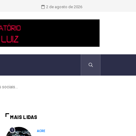
Novo boletim indica El Niño ‘muito 
2 de agosto de 2026
sociais...
MAIS LIDAS
1
ACRE