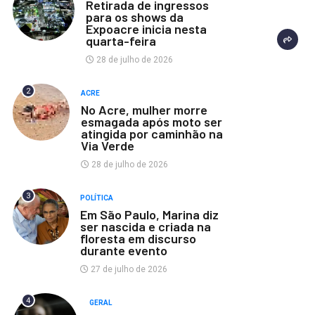
Retirada de ingressos
para os shows da
Expoacre inicia nesta
quarta-feira
28 de julho de 2026
2
ACRE
No Acre, mulher morre
esmagada após moto ser
atingida por caminhão na
Via Verde
28 de julho de 2026
3
POLÍTICA
Em São Paulo, Marina diz
ser nascida e criada na
floresta em discurso
durante evento
27 de julho de 2026
4
GERAL