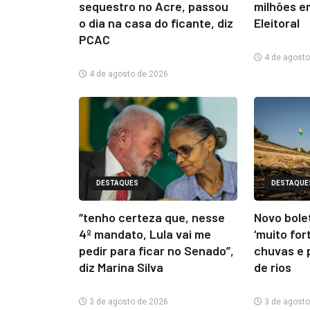
sequestro no Acre, passou
milhões e
o dia na casa do ficante, diz
Eleitoral
PCAC
4 de agosto
4 de agosto de 2026
DESTAQUES
DESTAQUE
“tenho certeza que, nesse
Novo bolet
4º mandato, Lula vai me
‘muito for
pedir para ficar no Senado”,
chuvas e 
diz Marina Silva
de rios
3 de agosto de 2026
3 de agosto