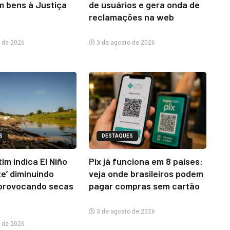
m bens à Justiça
de usuários e gera onda de
reclamações na web
 de 2026
3 de agosto de 2026
S
DESTAQUES
im indica El Niño
Pix já funciona em 8 países:
te’ diminuindo
veja onde brasileiros podem
provocando secas
pagar compras sem cartão
3 de agosto de 2026
 de 2026