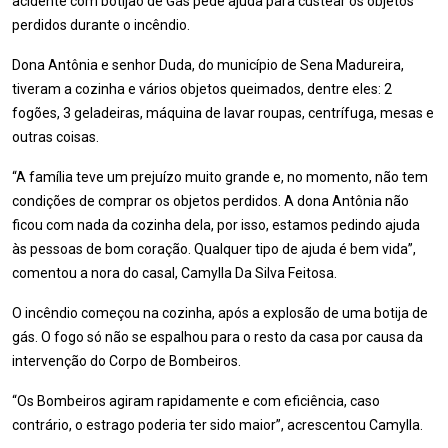
acidente com botijão de Gás pede ajuda para custear os objetos
perdidos durante o incêndio.
Dona Antônia e senhor Duda, do município de Sena Madureira,
tiveram a cozinha e vários objetos queimados, dentre eles: 2
fogões, 3 geladeiras, máquina de lavar roupas, centrífuga, mesas e
outras coisas.
“A família teve um prejuízo muito grande e, no momento, não tem
condições de comprar os objetos perdidos. A dona Antônia não
ficou com nada da cozinha dela, por isso, estamos pedindo ajuda
às pessoas de bom coração. Qualquer tipo de ajuda é bem vida”,
comentou a nora do casal, Camylla Da Silva Feitosa.
O incêndio começou na cozinha, após a explosão de uma botija de
gás. O fogo só não se espalhou para o resto da casa por causa da
intervenção do Corpo de Bombeiros.
“Os Bombeiros agiram rapidamente e com eficiência, caso
contrário, o estrago poderia ter sido maior”, acrescentou Camylla.