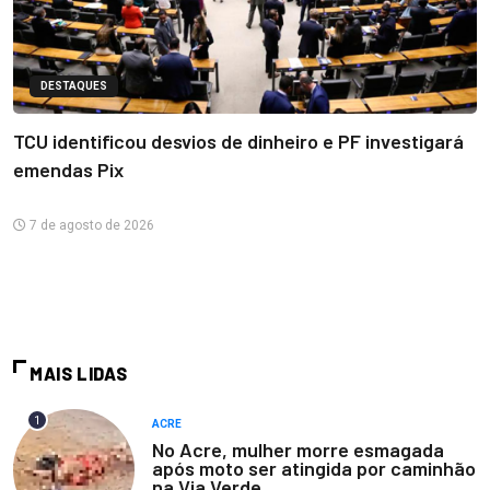
DESTAQUES
TCU identificou desvios de dinheiro e PF investigará
emendas Pix
7 de agosto de 2026
MAIS LIDAS
1
ACRE
No Acre, mulher morre esmagada
após moto ser atingida por caminhão
na Via Verde