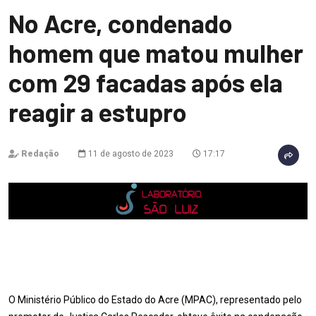
No Acre, condenado
homem que matou mulher
com 29 facadas após ela
reagir a estupro
Redação
11 de agosto de 2023
17:17
O Ministério Público do Estado do Acre (MPAC), representado pelo