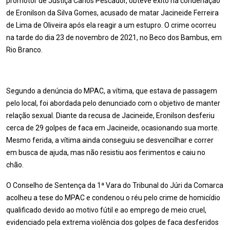
promotor de Justiça Carlos Pescador, obteve êxito na condenação
de Eronilson da Silva Gomes, acusado de matar Jacineide Ferreira
de Lima de Oliveira após ela reagir a um estupro. O crime ocorreu
na tarde do dia 23 de novembro de 2021, no Beco dos Bambus, em
Rio Branco.
Segundo a denúncia do MPAC, a vítima, que estava de passagem
pelo local, foi abordada pelo denunciado com o objetivo de manter
relação sexual. Diante da recusa de Jacineide, Eronilson desferiu
cerca de 29 golpes de faca em Jacineide, ocasionando sua morte.
Mesmo ferida, a vítima ainda conseguiu se desvencilhar e correr
em busca de ajuda, mas não resistiu aos ferimentos e caiu no
chão.
O Conselho de Sentença da 1ª Vara do Tribunal do Júri da Comarca
acolheu a tese do MPAC e condenou o réu pelo crime de homicídio
qualificado devido ao motivo fútil e ao emprego de meio cruel,
evidenciado pela extrema violência dos golpes de faca desferidos