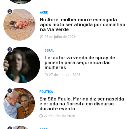
2
ACRE
No Acre, mulher morre esmagada
após moto ser atingida por caminhão
na Via Verde
28 de julho de 2026
3
GERAL
Lei autoriza venda de spray de
pimenta para segurança das
mulheres
27 de julho de 2026
4
POLÍTICA
Em São Paulo, Marina diz ser nascida
e criada na floresta em discurso
durante evento
27 de julho de 2026
5