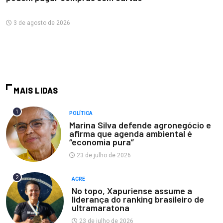
3 de agosto de 2026
MAIS LIDAS
1
POLÍTICA
Marina Silva defende agronegócio e
afirma que agenda ambiental é
“economia pura”
23 de julho de 2026
2
ACRE
No topo, Xapuriense assume a
liderança do ranking brasileiro de
ultramaratona
23 de julho de 2026