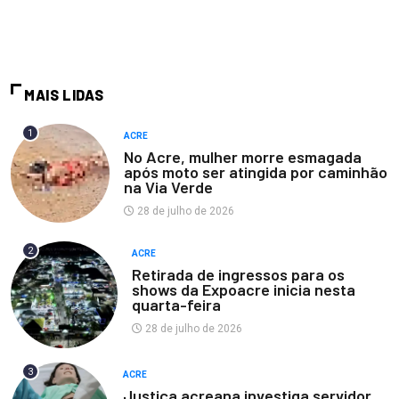
MAIS LIDAS
1
ACRE
No Acre, mulher morre esmagada
após moto ser atingida por caminhão
na Via Verde
28 de julho de 2026
2
ACRE
Retirada de ingressos para os
shows da Expoacre inicia nesta
quarta-feira
28 de julho de 2026
3
ACRE
Justiça acreana investiga servidor