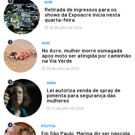
1
ACRE
Retirada de ingressos para os
shows da Expoacre inicia nesta
quarta-feira
28 de julho de 2026
2
ACRE
No Acre, mulher morre esmagada
após moto ser atingida por caminhão
na Via Verde
28 de julho de 2026
3
GERAL
Lei autoriza venda de spray de
pimenta para segurança das
mulheres
27 de julho de 2026
4
POLÍTICA
Em São Paulo, Marina diz ser nascida