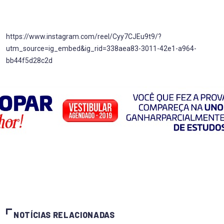
https://www.instagram.com/reel/Cyy7CJEu9t9/?
utm_source=ig_embed&ig_rid=338aea83-3011-42e1-a964-
bb44f5d28c2d
NOTÍCIAS RELACIONADAS