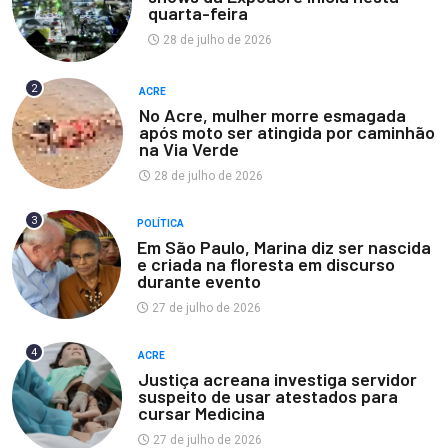
quarta-feira
28 de julho de 2026
2
ACRE
No Acre, mulher morre esmagada
após moto ser atingida por caminhão
na Via Verde
28 de julho de 2026
3
POLÍTICA
Em São Paulo, Marina diz ser nascida
e criada na floresta em discurso
durante evento
27 de julho de 2026
4
ACRE
Justiça acreana investiga servidor
suspeito de usar atestados para
cursar Medicina
27 de julho de 2026