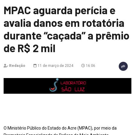
MPAC aguarda perícia e
avalia danos em rotatória
durante “caçada” a prêmio
de R$ 2 mil
Redação
11 de março de 2024
16:06
O Ministério Público do Estado do Acre (MPAC), por meio da