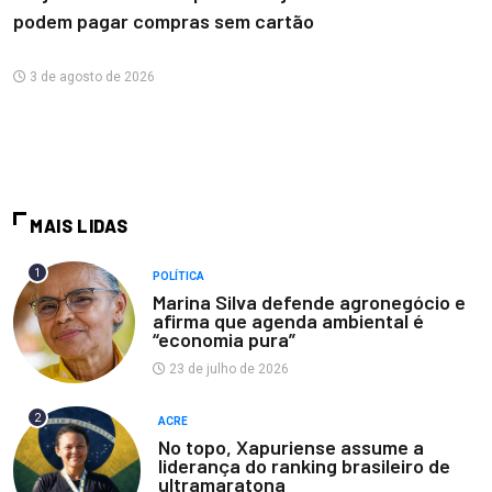
podem pagar compras sem cartão
3 de agosto de 2026
MAIS LIDAS
1
POLÍTICA
Marina Silva defende agronegócio e
afirma que agenda ambiental é
“economia pura”
23 de julho de 2026
2
ACRE
No topo, Xapuriense assume a
liderança do ranking brasileiro de
ultramaratona