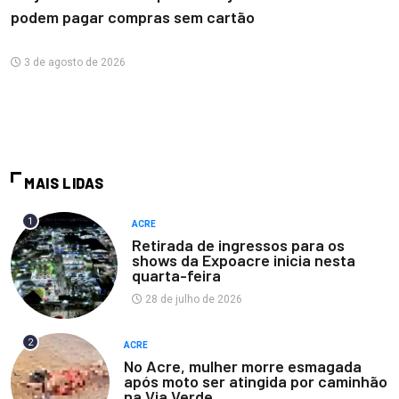
podem pagar compras sem cartão
3 de agosto de 2026
MAIS LIDAS
1
ACRE
Retirada de ingressos para os
shows da Expoacre inicia nesta
quarta-feira
28 de julho de 2026
2
ACRE
No Acre, mulher morre esmagada
após moto ser atingida por caminhão
na Via Verde