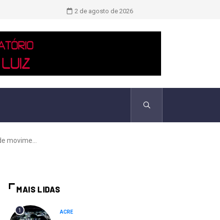
Novo boletim indica El Niño ‘muito 
2 de agosto de 2026
de movime...
MAIS LIDAS
1
ACRE