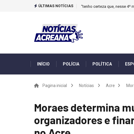
ÚLTIMAS NOTÍCIAS
“tenho certeza que, nesse 4º m
INÍCIO
POLÍCIA
POLÍTICA
ESP
Pagina inicial
Notícias
Acre
Mor
Moraes determina mul
organizadores e fin
no Acre