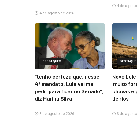
4 de agosto
4 de agosto de 2026
DESTAQUES
DESTAQUE
“tenho certeza que, nesse
Novo bolet
4º mandato, Lula vai me
‘muito for
pedir para ficar no Senado”,
chuvas e 
diz Marina Silva
de rios
3 de agosto de 2026
3 de agosto