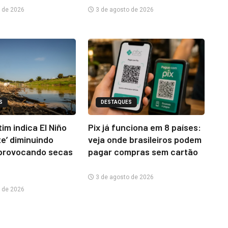
 de 2026
3 de agosto de 2026
S
DESTAQUES
im indica El Niño
Pix já funciona em 8 países:
te’ diminuindo
veja onde brasileiros podem
provocando secas
pagar compras sem cartão
3 de agosto de 2026
 de 2026