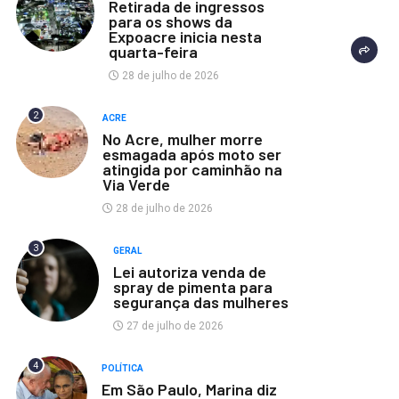
Retirada de ingressos
para os shows da
Expoacre inicia nesta
quarta-feira
28 de julho de 2026
2
ACRE
No Acre, mulher morre
esmagada após moto ser
atingida por caminhão na
Via Verde
28 de julho de 2026
3
GERAL
Lei autoriza venda de
spray de pimenta para
segurança das mulheres
27 de julho de 2026
4
POLÍTICA
Em São Paulo, Marina diz