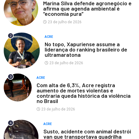
Marina Silva defende agronegócio e
afirma que agenda ambiental é
“economia pura”
23 de julho de 2026
2
ACRE
No topo, Xapuriense assume a
liderança do ranking brasileiro de
ultramaratona
23 de julho de 2026
3
ACRE
Com alta de 6,3%, Acre registra
aumento de mortes violentas e
contraria queda histórica da violência
no Brasil
23 de julho de 2026
4
ACRE
Susto, acidente com animal destrói
van que transportava quadrilha