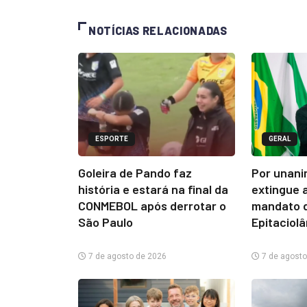
NOTÍCIAS RELACIONADAS
ESPORTE
GERAL
Goleira de Pando faz
Por unani
história e estará na final da
extingue 
CONMEBOL após derrotar o
mandato d
São Paulo
Epitaciol
7 de agosto de 2026
7 de agosto