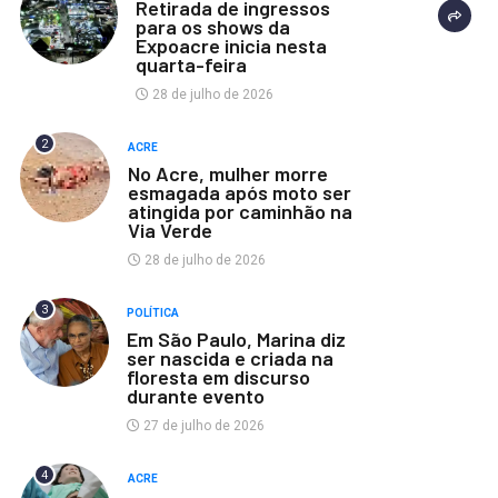
Retirada de ingressos
para os shows da
Expoacre inicia nesta
quarta-feira
28 de julho de 2026
2
ACRE
No Acre, mulher morre
esmagada após moto ser
atingida por caminhão na
Via Verde
28 de julho de 2026
3
POLÍTICA
Em São Paulo, Marina diz
ser nascida e criada na
floresta em discurso
durante evento
27 de julho de 2026
4
ACRE