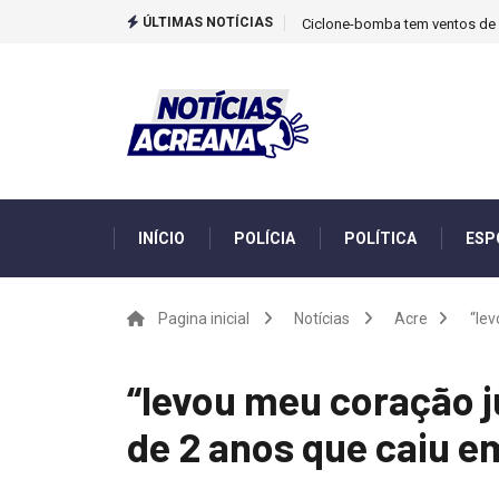
ÚLTIMAS NOTÍCIAS
Ciclone-bomba tem ventos de m
INÍCIO
POLÍCIA
POLÍTICA
ESP
Pagina inicial
Notícias
Acre
“lev
“levou meu coração ju
de 2 anos que caiu em