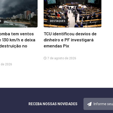
S
DESTAQUES
omba tem ventos
TCU identificou desvios de
e 130 km/h e deixa
dinheiro e PF investigará
 destruição no
emendas Pix
7 de agosto de 2026
 de 2026
RECEBA NOSSAS NOVIDADES