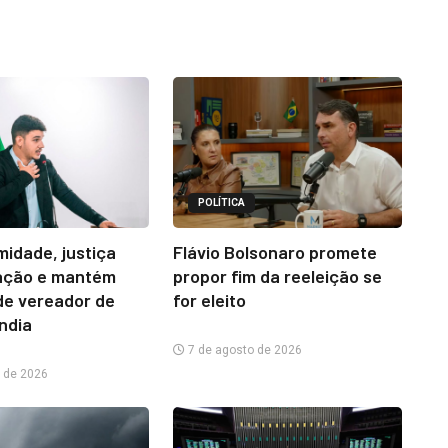
POLÍTICA
midade, justiça
Flávio Bolsonaro promete
ação e mantém
propor fim da reeleição se
e vereador de
for eleito
ândia
7 de agosto de 2026
 de 2026