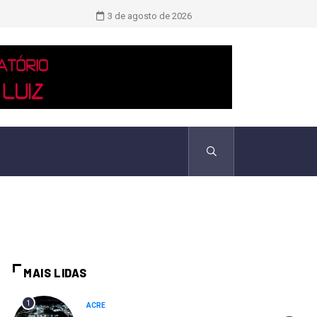
TCU identificou desvios de dinheiro 
3 de agosto de 2026
MAIS LIDAS
1
ACRE