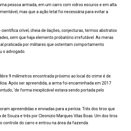
uma pessoa armada, em um carro com vidros escuros e em alta
amentável, mas que a ação letal foi necessária para evitar a
ientífica crível, cheia de ilações, conjecturas, termos abstratos
des, sem que haja elemento probatório irrefutável. As meras
ial praticada por militares que ostentam comportamento
tou o advogado.
libre 9 milímetros encontrada próximo ao local do crime é de
polícia. Após ser apreendida, a arma foi encaminhada em 2017
contudo, ‘de forma inexplicável estava sendo portada pelo
 foram apreendidas e enviadas para a perícia. Três dos tiros que
 de Souza e três por Cleonizio Marques Vilas Boas. Um dos tiros
 o controle do carro e entrou na área da fazenda.