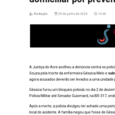
Redação
29 de junho de 2024
10:45
A Justiça do Acre acolheu a denúncia contra os polic
Souza pela morte da enfermeira Géssica Melo e
subs
agora acusados deverão ser levados a uma unidade pri
Géssica furou um bloqueio policial, no dia 2 de deze
Polícia Militar até Senador Guiomard, na BR-317, on
Após a morte, a polícia divulgou ter achado uma pist
local do acidente. A família negou que fosse de Géss