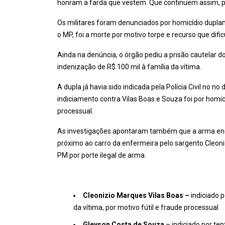
honram a farda que vestem. Que continuem assim, p
Os militares foram denunciados por homicídio duplam
o MP, foi a morte por motivo torpe e recurso que dific
Ainda na denúncia, o órgão pediu a prisão cautelar 
indenização de R$ 100 mil à família da vítima.
A dupla já havia sido indicada pela Polícia Civil no n
indiciamento contra Vilas Boas e Souza foi por homi
processual.
As investigações apontaram também que a arma enco
próximo ao carro da enfermeira pelo sargento Cleon
PM por porte ilegal de arma.
Cleonizio Marques Vilas Boas –
indiciado 
da vítima, por motivo fútil e fraude processual
Gleyson Costa de Souza
– indiciado por ten