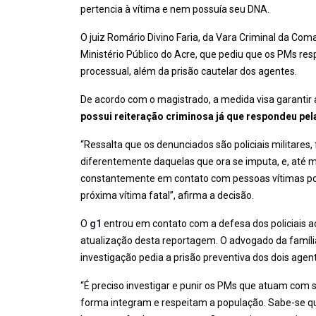
pertencia à vítima e nem possuía seu DNA.
O juiz Romário Divino Faria, da Vara Criminal da C
Ministério Público do Acre, que pediu que os PMs re
processual, além da prisão cautelar dos agentes.
De acordo com o magistrado, a medida visa garantir 
possui reiteração criminosa já que respondeu pe
“Ressalta que os denunciados são policiais militares
diferentemente daquelas que ora se imputa, e, até 
constantemente em contato com pessoas vítimas poten
próxima vítima fatal”, afirma a decisão.
O
g1
entrou em contato com a defesa dos policiais ac
atualização desta reportagem. O advogado da família
investigação pedia a prisão preventiva dos dois agen
“É preciso investigar e punir os PMs que atuam com s
forma integram e respeitam a população. Sabe-se que