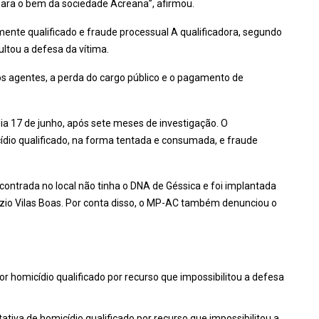
ara o bem da sociedade Acreana”, afirmou.
ente qualificado e fraude processual A qualificadora, segundo
ultou a defesa da vítima.
dos agentes, a perda do cargo público e o pagamento de
o dia 17 de junho, após sete meses de investigação. O
cídio qualificado, na forma tentada e consumada, e fraude
ntrada no local não tinha o DNA de Géssica e foi implantada
izio Vilas Boas. Por conta disso, o MP-AC também denunciou o
por homicídio qualificado por recurso que impossibilitou a defesa
tativa de homicídio qualificado por recurso que impossibilitou a