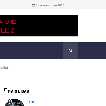
Novo boletim indica El Niño ‘muito 
2 de agosto de 2026
itui...
MAIS LIDAS
1
ACRE