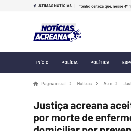
ÚLTIMAS NOTÍCIAS
“tenho certeza que, nesse 4º m
INÍCIO
POLÍCIA
POLÍTICA
ESP
Pagina inicial
Notícias
Acre
Just
Justiça acreana acei
por morte de enferme
domiciliar por preven