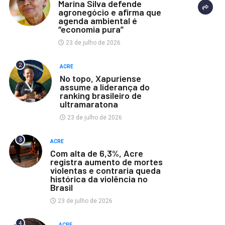
Marina Silva defende
agronegócio e afirma que
agenda ambiental é
“economia pura”
23 de julho de 2026
2
ACRE
No topo, Xapuriense
assume a liderança do
ranking brasileiro de
ultramaratona
23 de julho de 2026
3
ACRE
Com alta de 6,3%, Acre
registra aumento de mortes
violentas e contraria queda
histórica da violência no
Brasil
23 de julho de 2026
4
ACRE