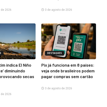
 de 2026
3 de agosto de 2026
S
DESTAQUES
im indica El Niño
Pix já funciona em 8 países:
te’ diminuindo
veja onde brasileiros podem
provocando secas
pagar compras sem cartão
3 de agosto de 2026
 de 2026