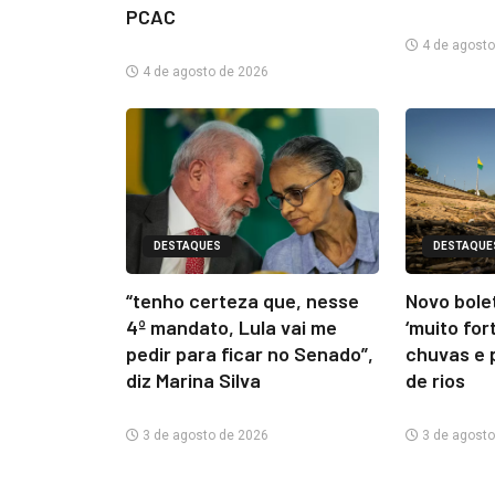
PCAC
4 de agosto
4 de agosto de 2026
DESTAQUES
DESTAQUE
“tenho certeza que, nesse
Novo bolet
4º mandato, Lula vai me
‘muito for
pedir para ficar no Senado”,
chuvas e 
diz Marina Silva
de rios
3 de agosto de 2026
3 de agosto