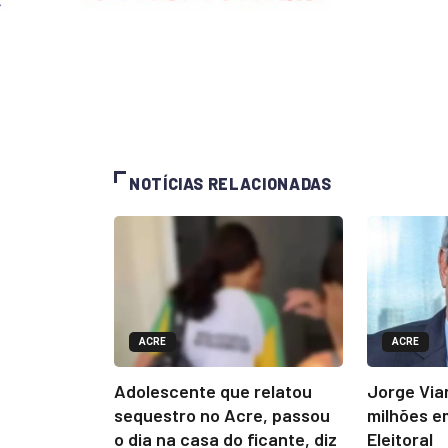
NOTÍCIAS RELACIONADAS
ACRE
ACRE
Adolescente que relatou
Jorge Via
sequestro no Acre, passou
milhões e
o dia na casa do ficante, diz
Eleitoral