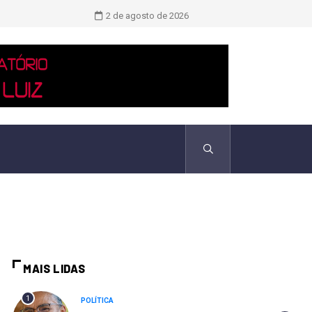
Novo boletim indica El Niño ‘muito 
2 de agosto de 2026
MAIS LIDAS
1
POLÍTICA