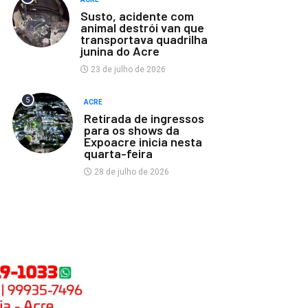
Susto, acidente com
animal destrói van que
transportava quadrilha
junina do Acre
23 de julho de 2026
5
ACRE
Retirada de ingressos
para os shows da
Expoacre inicia nesta
quarta-feira
28 de julho de 2026