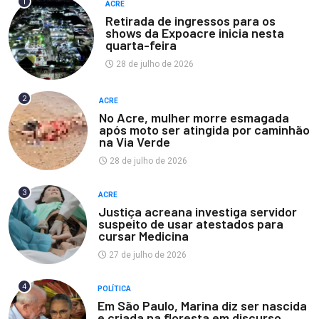
1
ACRE
Retirada de ingressos para os
shows da Expoacre inicia nesta
quarta-feira
28 de julho de 2026
2
ACRE
No Acre, mulher morre esmagada
após moto ser atingida por caminhão
na Via Verde
28 de julho de 2026
3
ACRE
Justiça acreana investiga servidor
suspeito de usar atestados para
cursar Medicina
27 de julho de 2026
4
POLÍTICA
Em São Paulo, Marina diz ser nascida
e criada na floresta em discurso