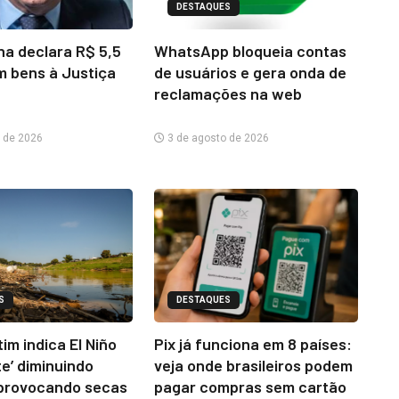
DESTAQUES
na declara R$ 5,5
WhatsApp bloqueia contas
m bens à Justiça
de usuários e gera onda de
reclamações na web
 de 2026
3 de agosto de 2026
S
DESTAQUES
im indica El Niño
Pix já funciona em 8 países:
te’ diminuindo
veja onde brasileiros podem
provocando secas
pagar compras sem cartão