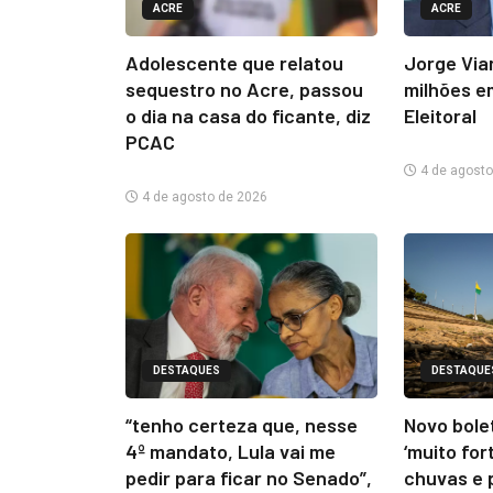
ACRE
ACRE
Adolescente que relatou
Jorge Via
sequestro no Acre, passou
milhões e
o dia na casa do ficante, diz
Eleitoral
PCAC
4 de agosto
4 de agosto de 2026
DESTAQUES
DESTAQUE
“tenho certeza que, nesse
Novo bolet
4º mandato, Lula vai me
‘muito for
pedir para ficar no Senado”,
chuvas e 