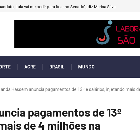
muito forte’ diminuindo chuvas e provocando secas de rios
ORTE
ACRE
BRASIL
MUNDO
nanda Hassem anuncia pagamentos de 13º e salários, injetando mais de 
uncia pagamentos de 13º
 mais de 4 milhões na