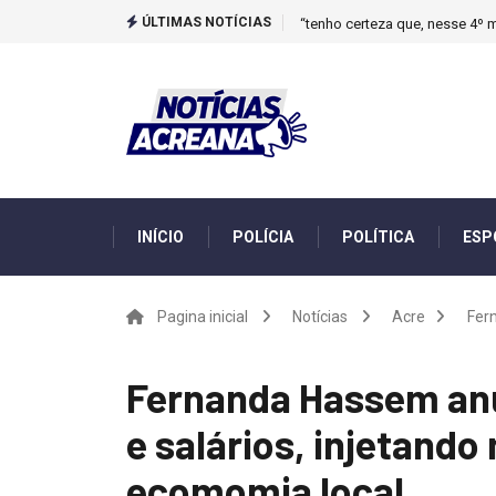
ÚLTIMAS NOTÍCIAS
Novo boletim indica El Niño ‘
INÍCIO
POLÍCIA
POLÍTICA
ESP
Pagina inicial
Notícias
Acre
Fer
Fernanda Hassem an
e salários, injetando
ecomomia local