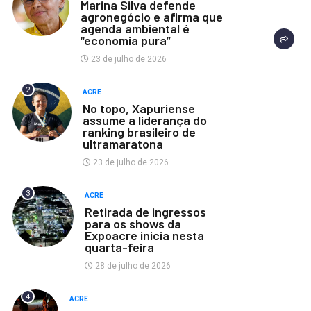
Marina Silva defende
agronegócio e afirma que
agenda ambiental é
“economia pura”
23 de julho de 2026
2
ACRE
No topo, Xapuriense
assume a liderança do
ranking brasileiro de
ultramaratona
23 de julho de 2026
3
ACRE
Retirada de ingressos
para os shows da
Expoacre inicia nesta
quarta-feira
28 de julho de 2026
4
ACRE