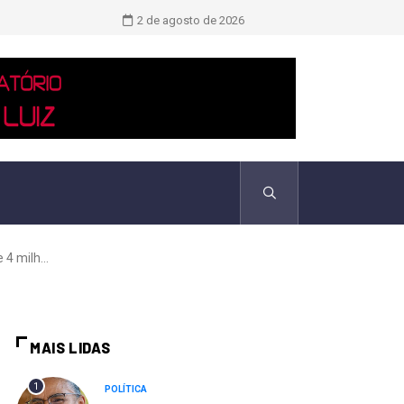
Pix já funciona em 8 países: veja o
2 de agosto de 2026
4 milh...
MAIS LIDAS
1
POLÍTICA