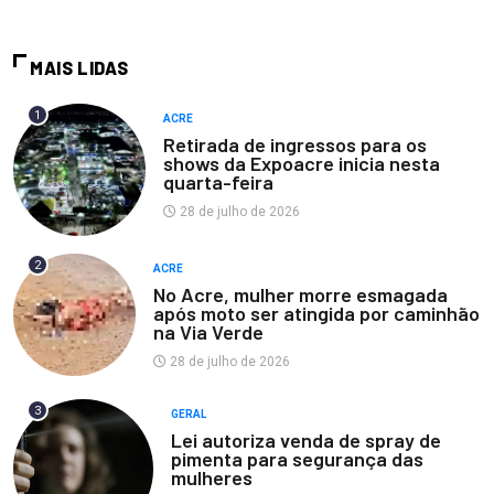
MAIS LIDAS
1
ACRE
Retirada de ingressos para os
shows da Expoacre inicia nesta
quarta-feira
28 de julho de 2026
2
ACRE
No Acre, mulher morre esmagada
após moto ser atingida por caminhão
na Via Verde
28 de julho de 2026
3
GERAL
Lei autoriza venda de spray de
pimenta para segurança das
mulheres