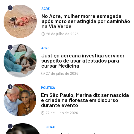
2
ACRE
No Acre, mulher morre esmagada
após moto ser atingida por caminhão
na Via Verde
28 de julho de 2026
3
ACRE
Justiça acreana investiga servidor
suspeito de usar atestados para
cursar Medicina
27 de julho de 2026
4
POLÍTICA
Em São Paulo, Marina diz ser nascida
e criada na floresta em discurso
durante evento
27 de julho de 2026
5
GERAL