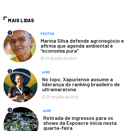
MAIS LIDAS
1
POLÍTICA
Marina Silva defende agronegócio e
afirma que agenda ambiental é
“economia pura”
23 de julho de 2026
2
ACRE
No topo, Xapuriense assume a
liderança do ranking brasileiro de
ultramaratona
23 de julho de 2026
3
ACRE
Retirada de ingressos para os
shows da Expoacre inicia nesta
quarta-feira