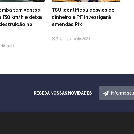
omba tem ventos
TCU identificou desvios de
e 130 km/h e deixa
dinheiro e PF investigará
 destruição no
emendas Pix
7 de agosto de 2026
 de 2026
RECEBA NOSSAS NOVIDADES