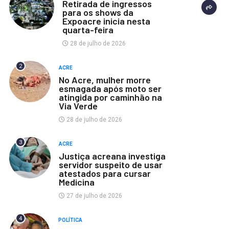
Retirada de ingressos
para os shows da
Expoacre inicia nesta
quarta-feira
28 de julho de 2026
2
ACRE
No Acre, mulher morre
esmagada após moto ser
atingida por caminhão na
Via Verde
28 de julho de 2026
3
ACRE
Justiça acreana investiga
servidor suspeito de usar
atestados para cursar
Medicina
27 de julho de 2026
4
POLÍTICA