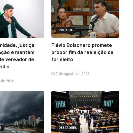
POLÍTICA
midade, justiça
Flávio Bolsonaro promete
ação e mantém
propor fim da reeleição se
e vereador de
for eleito
ândia
7 de agosto de 2026
 de 2026
S
DESTAQUES