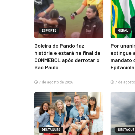
ESPORTE
GERAL
Goleira de Pando faz
Por unani
história e estará na final da
extingue 
CONMEBOL após derrotar o
mandato d
São Paulo
Epitaciol
7 de agosto de 2026
7 de agosto
DESTAQUES
DESTAQUE