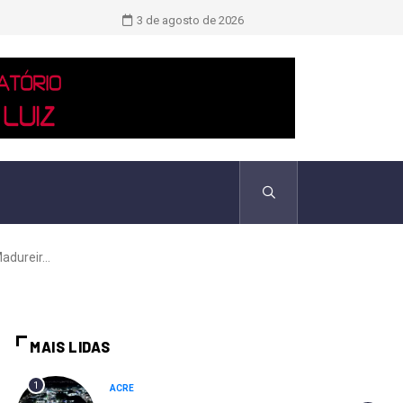
TCU identificou desvios de dinheiro 
3 de agosto de 2026
dureir...
MAIS LIDAS
1
ACRE