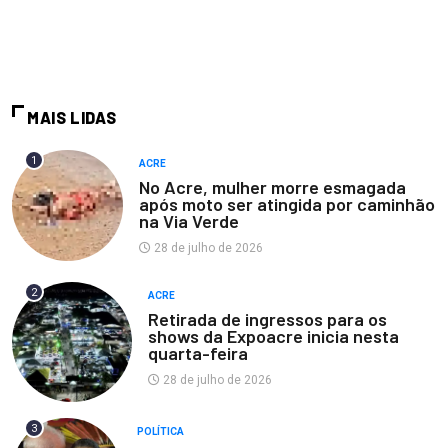
MAIS LIDAS
1
ACRE
No Acre, mulher morre esmagada
após moto ser atingida por caminhão
na Via Verde
28 de julho de 2026
2
ACRE
Retirada de ingressos para os
shows da Expoacre inicia nesta
quarta-feira
28 de julho de 2026
3
POLÍTICA