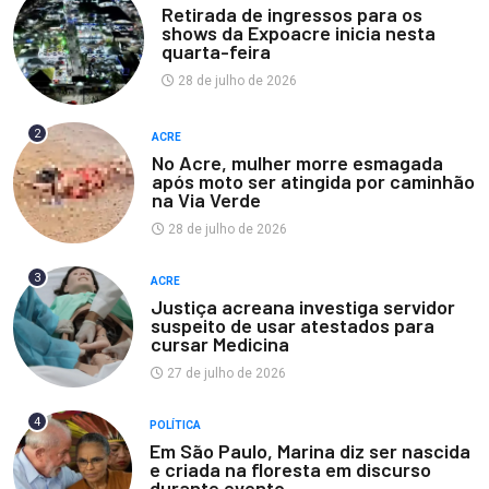
Retirada de ingressos para os
shows da Expoacre inicia nesta
quarta-feira
28 de julho de 2026
2
ACRE
No Acre, mulher morre esmagada
após moto ser atingida por caminhão
na Via Verde
28 de julho de 2026
3
ACRE
Justiça acreana investiga servidor
suspeito de usar atestados para
cursar Medicina
27 de julho de 2026
4
POLÍTICA
Em São Paulo, Marina diz ser nascida
e criada na floresta em discurso
durante evento