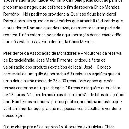
aposentadoria por idade. Romário Campelo pediu solução para os
problemas e negou que defenda o fim da reserva Chico Mendes.
Romário – Nós pedimos providência. Que isso fique bem claro!
Porque tem um grupo de adversários que amanhã tá dizendo que
o presidente Romário quer desativar, desmembrar uma parte da
reserva. E nós estamos pedindo aqui libertação dessa escravidão
que nós estamos vivendo dentro da Chico Mendes.
Presidente da Associação de Moradores e Produtores da reserva
de Epitaciolândia, José Maria Pimentel criticou a falta de
valorização dos produtos extraídos do local. José – O preço
comercial de um quilo de borracha é 3 reais. Isso significa que dá
uma diária numa média de 25 a 30 reais. Tem época que nós
temos castanha aqui que chega a 10 reais e ninguém quer a lata
de 18 quilos. Nós perdemos mais de um milhão de latas de açaí por
ano. Não temos nenhuma política pública, nenhuma indústria que
venham montar aqui pra que nós possamos trabalhar e vender o
nosso açaí.
O que chega pra nós é repressão. A reserva extrativista Chico