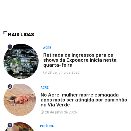
MAIS LIDAS
1
ACRE
Retirada de ingressos para os
shows da Expoacre inicia nesta
quarta-feira
28 de julho de 2026
2
ACRE
No Acre, mulher morre esmagada
após moto ser atingida por caminhão
na Via Verde
28 de julho de 2026
3
POLÍTICA