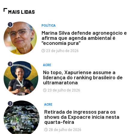
MAIS LIDAS
1
POLÍTICA
Marina Silva defende agronegócio e
afirma que agenda ambiental é
“economia pura”
23 de julho de 2026
2
ACRE
No topo, Xapuriense assume a
liderança do ranking brasileiro de
ultramaratona
23 de julho de 2026
3
ACRE
Retirada de ingressos para os
shows da Expoacre inicia nesta
quarta-feira
28 de julho de 2026