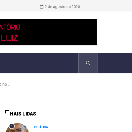
Novo boletim indica El Niño ‘muito 
2 de agosto de 2026
no ...
MAIS LIDAS
1
POLÍTICA