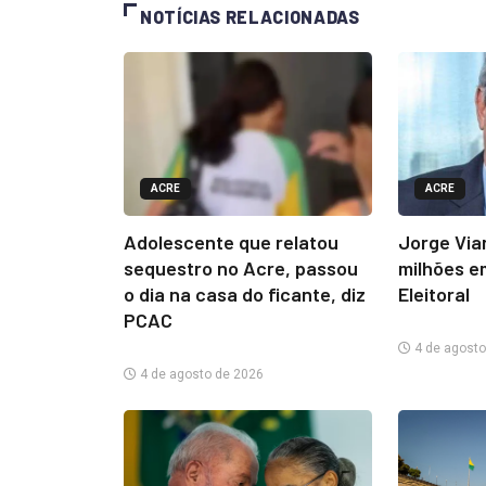
NOTÍCIAS RELACIONADAS
ACRE
ACRE
Adolescente que relatou
Jorge Via
sequestro no Acre, passou
milhões e
o dia na casa do ficante, diz
Eleitoral
PCAC
4 de agosto
4 de agosto de 2026