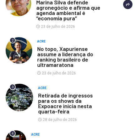
Marina Silva defende
agronegócio e afirma que
agenda ambiental é
“economia pura”
23 de julho de 2026
2
ACRE
No topo, Xapuriense
assume a liderança do
ranking brasileiro de
ultramaratona
23 de julho de 2026
3
ACRE
Retirada de ingressos
para os shows da
Expoacre inicia nesta
quarta-feira
28 de julho de 2026
4
ACRE