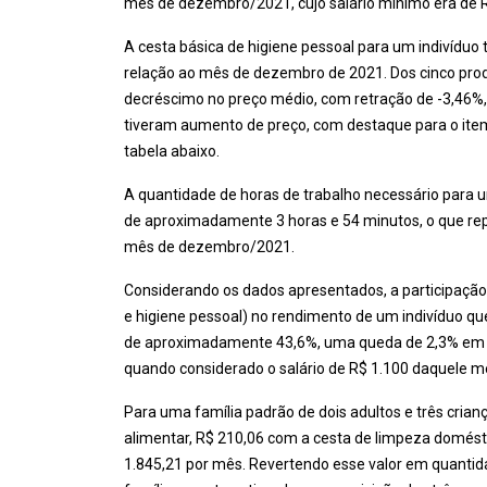
mês de dezembro/2021, cujo salário mínimo era de R
A cesta básica de higiene pessoal para um indivíduo
relação ao mês de dezembro de 2021. Dos cinco prod
decréscimo no preço médio, com retração de -3,46%
tiveram aumento de preço, com destaque para o item
tabela abaixo.
A quantidade de horas de trabalho necessário para u
de aproximadamente 3 horas e 54 minutos, o que 
mês de dezembro/2021.
Considerando os dados apresentados, a participação 
e higiene pessoal) no rendimento de um indivíduo qu
de aproximadamente 43,6%, uma queda de 2,3% em r
quando considerado o salário de R$ 1.100 daquele m
Para uma família padrão de dois adultos e três cria
alimentar, R$ 210,06 com a cesta de limpeza domésti
1.845,21 por mês. Revertendo esse valor em quantid