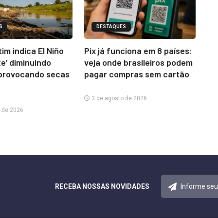
S
DESTAQUES
im indica El Niño
Pix já funciona em 8 países:
te’ diminuindo
veja onde brasileiros podem
provocando secas
pagar compras sem cartão
3 de agosto de 2026
 de 2026
RECEBA NOSSAS NOVIDADES