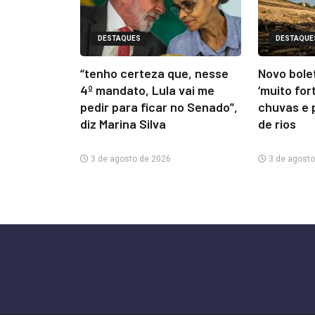
DESTAQUES
DESTAQUE
“tenho certeza que, nesse
Novo bolet
4º mandato, Lula vai me
‘muito for
pedir para ficar no Senado”,
chuvas e 
diz Marina Silva
de rios
3 de agosto de 2026
3 de agosto