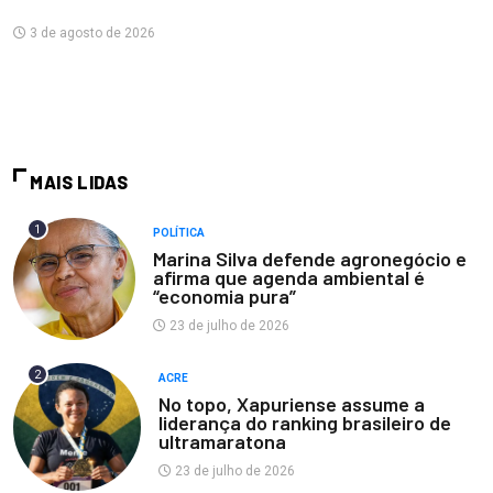
3 de agosto de 2026
MAIS LIDAS
1
POLÍTICA
Marina Silva defende agronegócio e
afirma que agenda ambiental é
“economia pura”
23 de julho de 2026
2
ACRE
No topo, Xapuriense assume a
liderança do ranking brasileiro de
ultramaratona
23 de julho de 2026