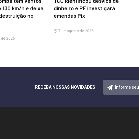
omba tem ventos
TCU identificou desvios de
e 130 km/h e deixa
dinheiro e PF investigará
 destruição no
emendas Pix
7 de agosto de 2026
 de 2026
RECEBA NOSSAS NOVIDADES