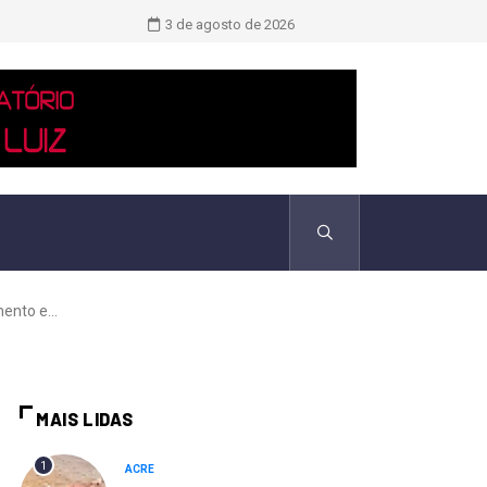
TCU identificou desvios de dinheiro 
3 de agosto de 2026
ento e...
MAIS LIDAS
1
ACRE