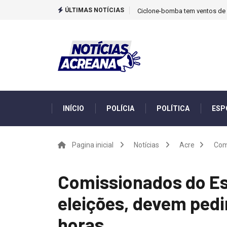
ÚLTIMAS NOTÍCIAS
Ciclone-bomba tem ventos de m
INÍCIO
POLÍCIA
POLÍTICA
ESP
Pagina inicial
Notícias
Acre
Com
Comissionados do Es
eleições, devem ped
horas