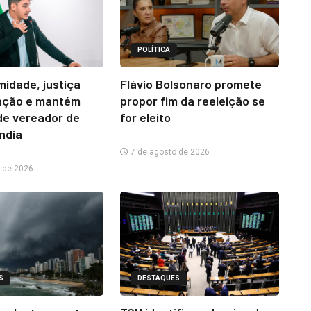
POLÍTICA
midade, justiça
Flávio Bolsonaro promete
ação e mantém
propor fim da reeleição se
e vereador de
for eleito
ândia
7 de agosto de 2026
 de 2026
S
DESTAQUES