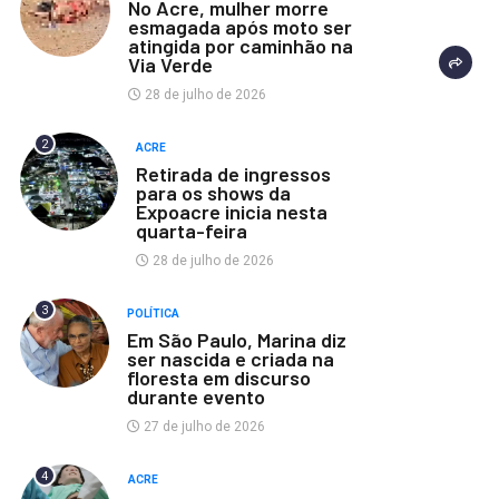
No Acre, mulher morre
esmagada após moto ser
atingida por caminhão na
Via Verde
28 de julho de 2026
2
ACRE
Retirada de ingressos
para os shows da
Expoacre inicia nesta
quarta-feira
28 de julho de 2026
3
POLÍTICA
Em São Paulo, Marina diz
ser nascida e criada na
floresta em discurso
durante evento
27 de julho de 2026
4
ACRE