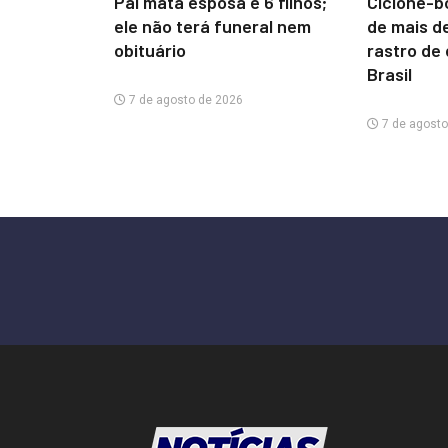
Pai mata esposa e 6 filhos;
Ciclone-b
ele não terá funeral nem
de mais d
obituário
rastro de
Brasil
7 de agosto de 2026
7 de agosto