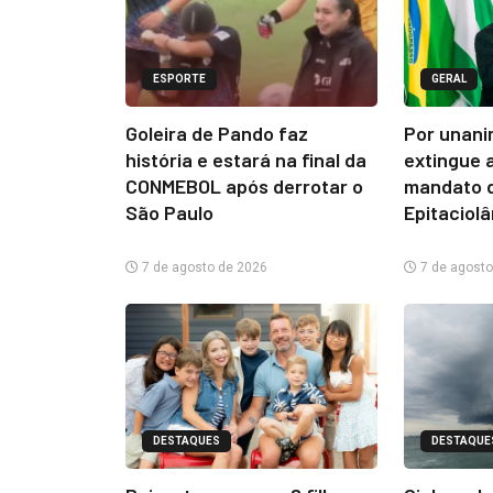
ESPORTE
GERAL
Goleira de Pando faz
Por unani
história e estará na final da
extingue 
CONMEBOL após derrotar o
mandato d
São Paulo
Epitaciol
7 de agosto de 2026
7 de agosto
DESTAQUES
DESTAQUE