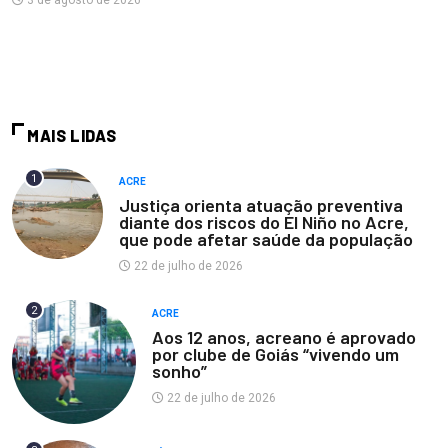
3 de agosto de 2026
MAIS LIDAS
1
ACRE
Justiça orienta atuação preventiva
diante dos riscos do El Niño no Acre,
que pode afetar saúde da população
22 de julho de 2026
2
ACRE
Aos 12 anos, acreano é aprovado
por clube de Goiás “vivendo um
sonho”
22 de julho de 2026