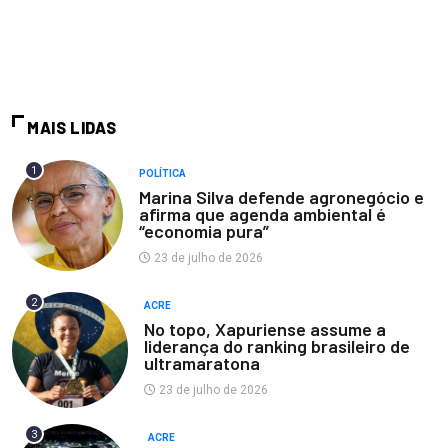
MAIS LIDAS
1
POLÍTICA
Marina Silva defende agronegócio e
afirma que agenda ambiental é
“economia pura”
23 de julho de 2026
2
ACRE
No topo, Xapuriense assume a
liderança do ranking brasileiro de
ultramaratona
23 de julho de 2026
3
ACRE