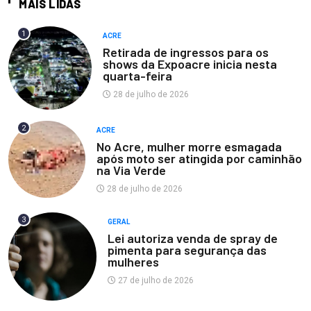
MAIS LIDAS
1
ACRE
Retirada de ingressos para os
shows da Expoacre inicia nesta
quarta-feira
28 de julho de 2026
2
ACRE
No Acre, mulher morre esmagada
após moto ser atingida por caminhão
na Via Verde
28 de julho de 2026
3
GERAL
Lei autoriza venda de spray de
pimenta para segurança das
mulheres
27 de julho de 2026