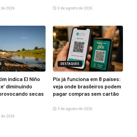
 de 2026
3 de agosto de 2026
S
DESTAQUES
im indica El Niño
Pix já funciona em 8 países:
te’ diminuindo
veja onde brasileiros podem
provocando secas
pagar compras sem cartão
3 de agosto de 2026
 de 2026