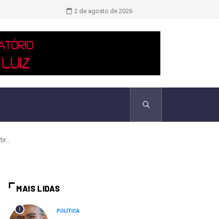
Novo boletim indica El Niño ‘muito 
2 de agosto de 2026
r...
MAIS LIDAS
1
POLÍTICA