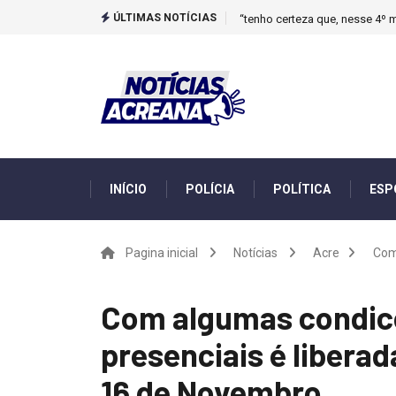
ÚLTIMAS NOTÍCIAS
“tenho certeza que, nesse 4º m
INÍCIO
POLÍCIA
POLÍTICA
ESP
Pagina inicial
Notícias
Acre
Com 
Com algumas condicõ
presenciais é liberad
16 de Novembro