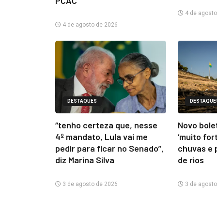
PCAC
4 de agosto
4 de agosto de 2026
DESTAQUES
DESTAQUE
“tenho certeza que, nesse
Novo bolet
4º mandato, Lula vai me
‘muito for
pedir para ficar no Senado”,
chuvas e 
diz Marina Silva
de rios
3 de agosto de 2026
3 de agosto