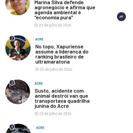
Marina Silva defende
agronegócio e afirma que
agenda ambiental é
“economia pura”
23 de julho de 2026
2
ACRE
No topo, Xapuriense
assume a liderança do
ranking brasileiro de
ultramaratona
23 de julho de 2026
3
ACRE
Susto, acidente com
animal destrói van que
transportava quadrilha
junina do Acre
23 de julho de 2026
4
ACRE