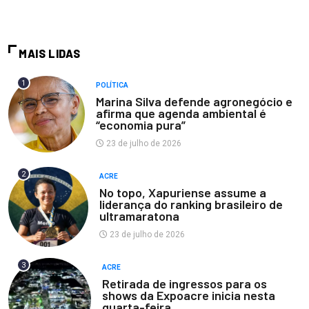
MAIS LIDAS
1
POLÍTICA
Marina Silva defende agronegócio e
afirma que agenda ambiental é
“economia pura”
23 de julho de 2026
2
ACRE
No topo, Xapuriense assume a
liderança do ranking brasileiro de
ultramaratona
23 de julho de 2026
3
ACRE
Retirada de ingressos para os
shows da Expoacre inicia nesta
quarta-feira