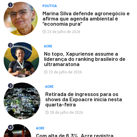
1
POLÍTICA
Marina Silva defende agronegócio e
afirma que agenda ambiental é
“economia pura”
23 de julho de 2026
2
ACRE
No topo, Xapuriense assume a
liderança do ranking brasileiro de
ultramaratona
23 de julho de 2026
3
ACRE
Retirada de ingressos para os
shows da Expoacre inicia nesta
quarta-feira
28 de julho de 2026
4
ACRE
Com alta de 6,3%, Acre registra