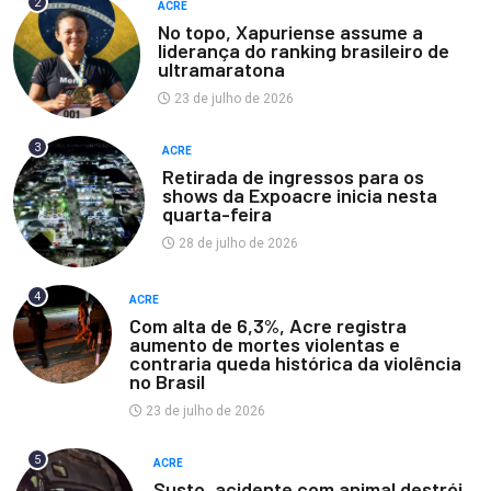
2
ACRE
No topo, Xapuriense assume a
liderança do ranking brasileiro de
ultramaratona
23 de julho de 2026
3
ACRE
Retirada de ingressos para os
shows da Expoacre inicia nesta
quarta-feira
28 de julho de 2026
4
ACRE
Com alta de 6,3%, Acre registra
aumento de mortes violentas e
contraria queda histórica da violência
no Brasil
23 de julho de 2026
5
ACRE
Susto, acidente com animal destrói