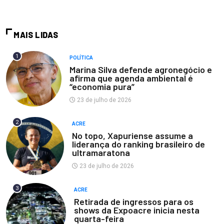
MAIS LIDAS
1
POLÍTICA
Marina Silva defende agronegócio e
afirma que agenda ambiental é
“economia pura”
23 de julho de 2026
2
ACRE
No topo, Xapuriense assume a
liderança do ranking brasileiro de
ultramaratona
23 de julho de 2026
3
ACRE
Retirada de ingressos para os
shows da Expoacre inicia nesta
quarta-feira