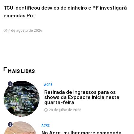
TCU identificou desvios de dinheiro e PF investigará
emendas Pix
7 de agosto de 2026
MAIS LIDAS
1
ACRE
Retirada de ingressos para os
shows da Expoacre inicia nesta
quarta-feira
28 de julho de 2026
2
ACRE
No Acre, mulher morre esmagada