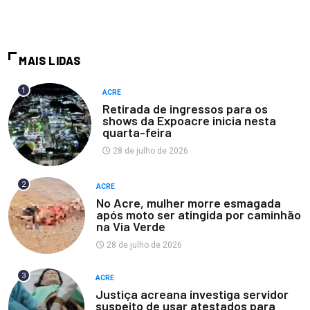
MAIS LIDAS
1
ACRE
Retirada de ingressos para os
shows da Expoacre inicia nesta
quarta-feira
28 de julho de 2026
2
ACRE
No Acre, mulher morre esmagada
após moto ser atingida por caminhão
na Via Verde
28 de julho de 2026
3
ACRE
Justiça acreana investiga servidor
suspeito de usar atestados para