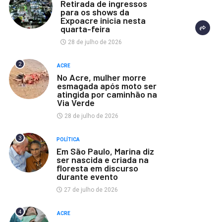
Retirada de ingressos
para os shows da
Expoacre inicia nesta
quarta-feira
28 de julho de 2026
2
ACRE
No Acre, mulher morre
esmagada após moto ser
atingida por caminhão na
Via Verde
28 de julho de 2026
3
POLÍTICA
Em São Paulo, Marina diz
ser nascida e criada na
floresta em discurso
durante evento
27 de julho de 2026
4
ACRE