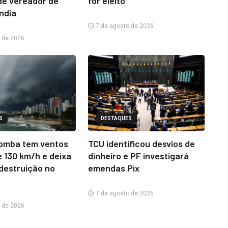
e vereador de
for eleito
ândia
7 de agosto de 2026
 de 2026
S
DESTAQUES
omba tem ventos
TCU identificou desvios de
e 130 km/h e deixa
dinheiro e PF investigará
 destruição no
emendas Pix
7 de agosto de 2026
 de 2026