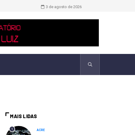
TCU identificou desvios de dinheiro 
3 de agosto de 2026
MAIS LIDAS
1
ACRE