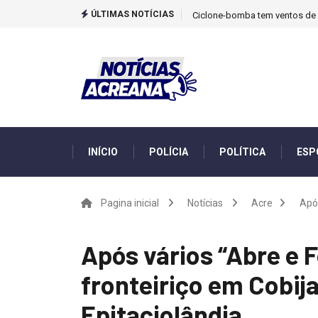
ÚLTIMAS NOTÍCIAS
Ciclone-bomba tem ventos de m
INÍCIO
POLÍCIA
POLÍTICA
ESP
Pagina inicial
Notícias
Acre
Após
Após vários “Abre e F
fronteiriço em Cobija
Epitaciolândia