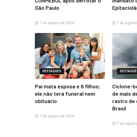
CONMEBOL após derrotar o
mandato d
São Paulo
Epitaciol
7 de agosto de 2026
7 de agosto
DESTAQUES
DESTAQUE
Pai mata esposa e 6 filhos;
Ciclone-b
ele não terá funeral nem
de mais d
obituário
rastro de
Brasil
7 de agosto de 2026
7 de agosto